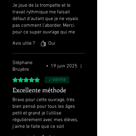
Je joue de la trompette et le
travail rythmique me faisait
défaut d’autant que je ne voyais
pas comment l’aborder. Merci
pour ce super ouvrage qui me
fait déjà progresser.
Avis utile ?
Oui
On peut faire des exercices dès
qu’on a un moment et
augmenter la difficulté
Stéphane
progressivement.
•
19 juin 2025
Bruyère
Noté 5 sur 5.
Vérifié
Excellente méthode
Bravo pour cette ouvrage, très
bien pensé pour tous les âges
petit et grand je l'utilise
régulièrement avec mes élèves,
j'aime le faite que ce soit
ludique on apprend tout en