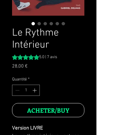
Le Rythme
Intérieur
La note est de 5.0 sur cinq étoiles selon 7 avis
5.0 | 7 avis
Prix
28,00 €
Quantité
*
ACHETER/BUY
Version LIVRE