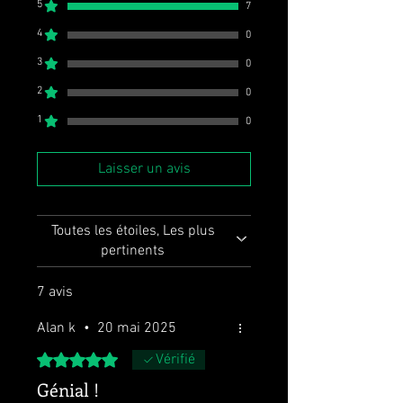
5
7
4
0
3
0
2
0
1
0
Laisser un avis
Toutes les étoiles, Les plus
pertinents
7 avis
Alan k
•
20 mai 2025
Noté 5 sur 5.
Vérifié
Génial !