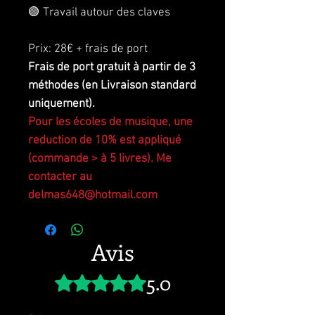
🟢 Travail autour des claves
Prix: 28€ + frais de port
Frais de port gratuit à partir de 3
méthodes (en Livraison standard
uniquement).
Pour les écoles de musique, une
reduction de 10% est appliqué
(commande > à 5 livres). Me
contacter au
delmas648@hotmail.com
Avis
5.0
Noté 5 sur 5.