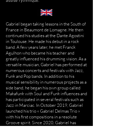
assise rythmique.
Gabriel began taking lessons in the South of
France in Beaumont de Lomagne. He then
continued his studies at the Dante Agostini
in Toulouse. He made his debut in a rock
band. A few years later, he met Franck
Agulhon who became his teacher and
greatly influenced his drumming vision. As a
versatile musician, Gabriel has performed at
numerous concerts and festivals with Jazz,
Funk and Pop bands. In addition to his
musical sensibility in numerous projects as a
side band, he began his own group called
Makafunk with Soul and Funk influences and
has participated in several festivals such as
Jazz in Marciac. In October 2019, Gabriel
launched his trio « Gabriel Delmas Trio »
with his first compositions in a resolute
Groove spirit. Since 2020, Gabriel has
recorded drum parts in his home studio for