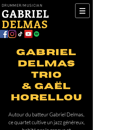
DRUMMER/MUSICIAN
GABRIEL
DELMAS
GABRIEL
DELMAS
TRIO
& Gaël
HOrellou
Autour du batteur Gabriel Delmas,
ce quartet cultive un jazz généreux,