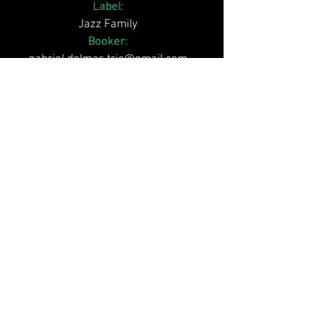
Label:
Jazz Family
Booker:
gabriel.delmas.trio@gmail.com
GABRIEL
DELMAS
Boutique
Biographie